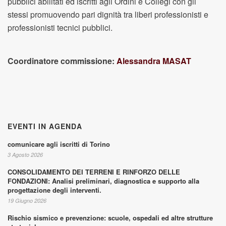
pubblici abilitati ed iscritti agli Ordini e Collegi con gli
stessi promuovendo pari dignità tra liberi professionisti e
professionisti tecnici pubblici.
Coordinatore commissione:
Alessandra MASAT
EVENTI IN AGENDA
comunicare agli iscritti di Torino
3 Agosto 2026
CONSOLIDAMENTO DEI TERRENI E RINFORZO DELLE
FONDAZIONI: Analisi preliminari, diagnostica e supporto alla
progettazione degli interventi.
19 Giugno 2026
Rischio sismico e prevenzione: scuole, ospedali ed altre strutture